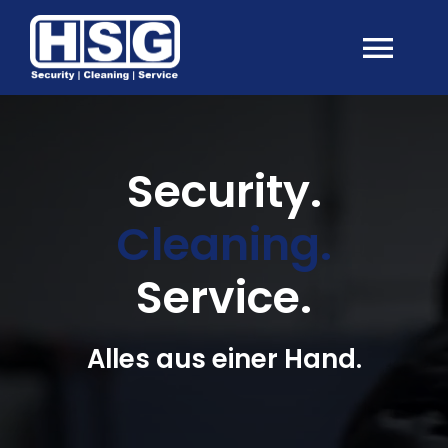
Skip
to
content
Togg
Navi
Leistungen
Security.
Kontakt
Cleaning
.
Service.
Alles aus einer Hand.