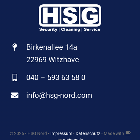
Birkenallee 14a
22969 Witzhave
040 – 593 63 58 0
info@hsg-nord.com
© 2026 • HSG Nord •
Impressum
•
Datenschutz
• Made with