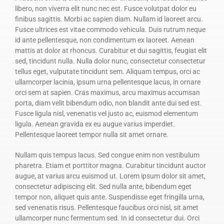
libero, non viverra elit nunc nec est. Fusce volutpat dolor eu
finibus sagittis. Morbi ac sapien diam. Nullam id laoreet arcu.
Fusce ultrices est vitae commodo vehicula. Duis rutrum neque
id ante pellentesque, non condimentum ex laoreet. Aenean
mattis at dolor at rhoncus. Curabitur et dui sagittis, feugiat elit
sed, tincidunt nulla. Nulla dolor nunc, consectetur consectetur
tellus eget, vulputate tincidunt sem. Aliquam tempus, orci ac
ullamcorper lacinia, ipsum urna pellentesque lacus, in ornare
orci sem at sapien. Cras maximus, arcu maximus accumsan
porta, diam velit bibendum odio, non blandit ante dui sed est.
Fusce ligula nisl, venenatis vel justo ac, euismod elementum
ligula. Aenean gravida ex eu augue varius imperdiet.
Pellentesque laoreet tempor nulla sit amet ornare.
Nullam quis tempus lacus. Sed congue enim non vestibulum
pharetra. Etiam et porttitor magna. Curabitur tincidunt auctor
augue, at varius arcu euismod ut. Lorem ipsum dolor sit amet,
consectetur adipiscing elit. Sed nulla ante, bibendum eget
tempor non, aliquet quis ante. Suspendisse eget fringilla urna,
sed venenatis risus. Pellentesque faucibus orci nisl, sit amet
ullamcorper nunc fermentum sed. In id consectetur dui. Orci