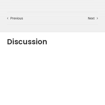
Previous
Next
Discussion
Testimonials
“Lorem ipsum dolor sit amet, consectetur adipiscing
elit, sed do eiusmod tempor incididunt ut labore et
dolore magna aliqua.”