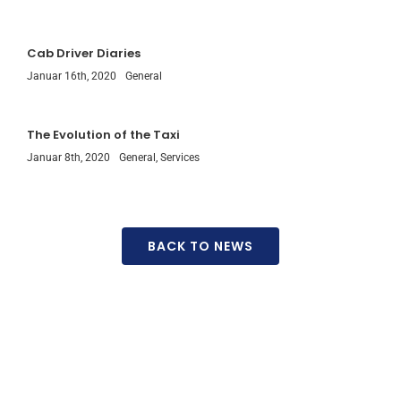
Cab Driver Diaries
Januar 16th, 2020
General
The Evolution of the Taxi
Januar 8th, 2020
General
,
Services
BACK TO NEWS
Don’t want to use
the app?