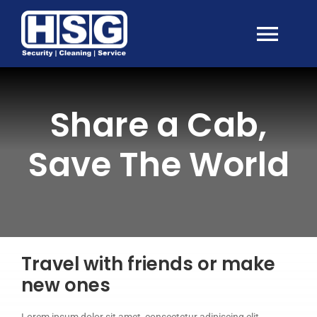
Skip
to
content
Togg
Navi
Leistungen
Share a Cab,
Kontakt
Save The World
Travel with friends or make
new ones