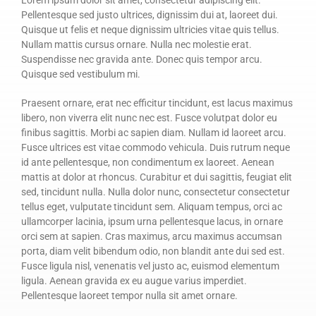
Lorem ipsum dolor sit amet, consectetur adipiscing elit.
Pellentesque sed justo ultrices, dignissim dui at, laoreet dui.
Quisque ut felis et neque dignissim ultricies vitae quis tellus.
Nullam mattis cursus ornare. Nulla nec molestie erat.
Suspendisse nec gravida ante. Donec quis tempor arcu.
Quisque sed vestibulum mi.
Praesent ornare, erat nec efficitur tincidunt, est lacus maximus
libero, non viverra elit nunc nec est. Fusce volutpat dolor eu
finibus sagittis. Morbi ac sapien diam. Nullam id laoreet arcu.
Fusce ultrices est vitae commodo vehicula. Duis rutrum neque
id ante pellentesque, non condimentum ex laoreet. Aenean
mattis at dolor at rhoncus. Curabitur et dui sagittis, feugiat elit
sed, tincidunt nulla. Nulla dolor nunc, consectetur consectetur
tellus eget, vulputate tincidunt sem. Aliquam tempus, orci ac
ullamcorper lacinia, ipsum urna pellentesque lacus, in ornare
orci sem at sapien. Cras maximus, arcu maximus accumsan
porta, diam velit bibendum odio, non blandit ante dui sed est.
Fusce ligula nisl, venenatis vel justo ac, euismod elementum
ligula. Aenean gravida ex eu augue varius imperdiet.
Pellentesque laoreet tempor nulla sit amet ornare.