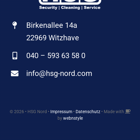
Birkenallee 14a
22969 Witzhave
040 – 593 63 58 0
info@hsg-nord.com
© 2026 • HSG Nord •
Impressum
•
Datenschutz
• Made with
by
webnstyle